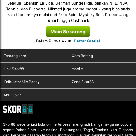
League, Spanish La Liga, German Bundesliga, bahkan NFL, NBA,
Tennis, dan E-sports. Nikmati juga promo menarik yang bisa anda
raih tiap harinya mulai dari Free Spin, Mystery Box, Promo Uang
Tunai hingga Cashback.
Main Sekarang
Belum Punya Akun!
Daftar Gratis!
Tentang kami
Cara Betting
Link Skor88
mobile
Kalkulator Mix Parlay
Zona Skor88
Anti Blokir
Skor88
website judi bola online terbesar menghadirkan game-game populer
seperti Poker, Slots, Live casino , Bolatangkas, Togel, Tembak ikan, E-sports
dan berbagai pasaran lengkap sportbook. Dengan tampilan responsif serta